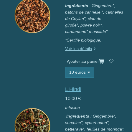
Ingrédients
: Gingembre*,
bâtons de cannelle *,
cannelles
de Ceylan*, clou de
girofle*,
poivre noir*,
cardamone*,muscade*.
*Certifié biologique.
Voir les détails
Ajouter au panier
L Hindi
10,00 €
Infusion
Ingrédients
: Gingembre*,
verveine*,
cynorhodon*,
betterave*, feuilles de moringa*,