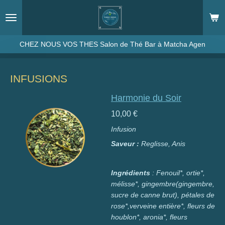
Passer
au
contenu
principal
CHEZ NOUS VOS THES Salon de Thé Bar à Matcha Agen
INFUSIONS
Harmonie du Soir
10,00 €
Infusion
Saveur :
Reglisse, Anis
Ingrédients
: Fenouil*, ortie*,
mélisse*, gingembre(gingembre,
sucre de canne brut), pétales de
rose*,verveine entière*, fleurs de
houblon*, aronia*, fleurs