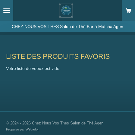
Passer
au
contenu
principal
CHEZ NOUS VOS THES Salon de Thé Bar à Matcha Agen
LISTE DES PRODUITS FAVORIS
Votre liste de voeux est vide.
© 2024 - 2026 Chez Nous Vos Thes Salon de Thé Agen
Propulsé par
Webador