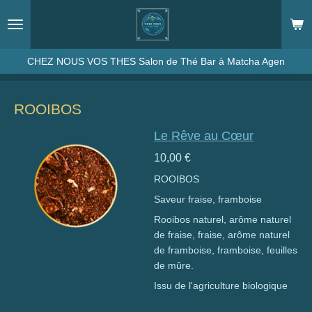
Passer
au
contenu
principal
CHEZ NOUS VOS THES Salon de Thé Bar à Matcha Agen
ROOIBOS
Le Rêve au Cœur
10,00 €
ROOIBOS
Saveur fraise, framboise
Rooibos naturel, arôme naturel
de fraise, fraise, arôme naturel
de framboise, framboise, feuilles
de mûre.
Issu de l'agriculture biologique