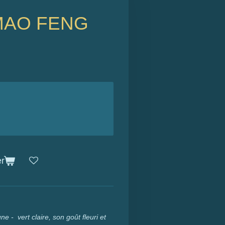
MAO FENG
er
une - vert
claire, son goût fleuri et