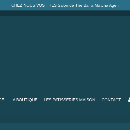
CHEZ NOUS VOS THES Salon de Thé Bar à Matcha Agen
CÉ
LA BOUTIQUE
LES PATISSERIES MAISON
CONTACT