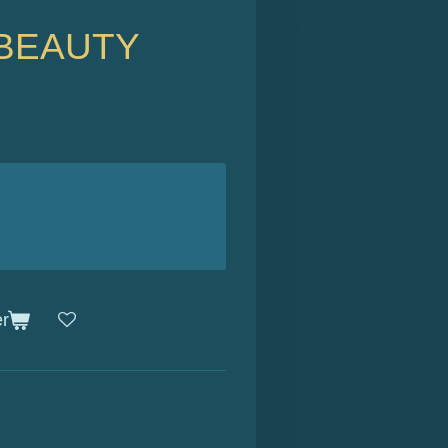
 BEAUTY
er