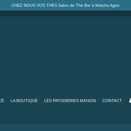
CHEZ NOUS VOS THES Salon de Thé Bar à Matcha Agen
CÉ
LA BOUTIQUE
LES PATISSERIES MAISON
CONTACT