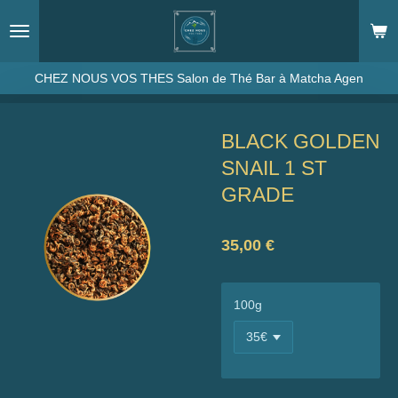
Passer
au
contenu
principal
CHEZ NOUS VOS THES Salon de Thé Bar à Matcha Agen
BLACK GOLDEN
SNAIL 1 ST
GRADE
35,00 €
100g